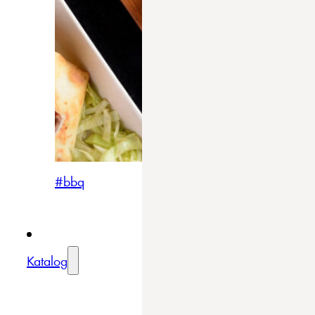
#bbq
Katalog