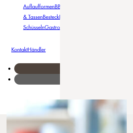
Auflaufformen
BBQ
Becher
Gläser
Pizza &
& Tassen
Besteck
Bowls &
Pasta
Platten
Teller
Seri
Schüsseln
Gastro
Geschirrset
Kontakt
Händler