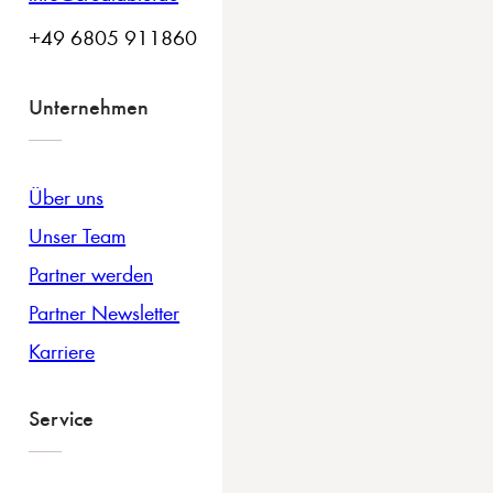
Konz Deutschland 54329
+49 6805 911860
60.2 km
Unternehmen
Wegbeschreibung
Möbel Martin – Kaiserslautern
Über uns
Europaallee 21
Unser Team
Kaiserslautern Deutschland 67657
Partner werden
Partner Newsletter
63.6 km
Karriere
Wegbeschreibung
Möbel Martin – Meisenheim
Service
Raumbacher Str. 23