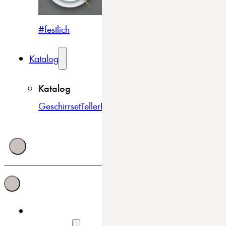
#festlich
#traditionell
#modern
Katalog
Katalog
Geschirrset
Teller
Bowls & Schüsseln
Becher & Tass