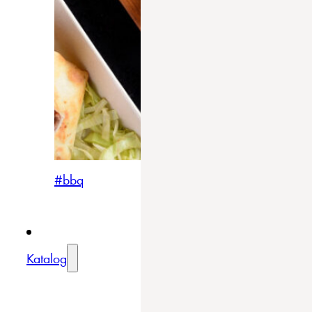
#bbq
Katalog