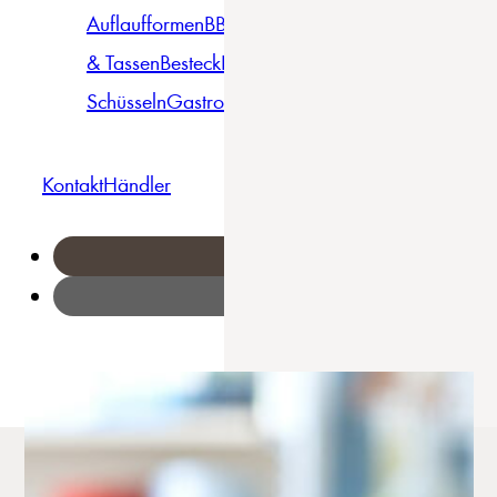
Auflaufformen
BBQ
Becher
Gläser
Pizza &
& Tassen
Besteck
Bowls &
Pasta
Platten
Teller
Seri
Schüsseln
Gastro
Geschirrset
Kontakt
Händler