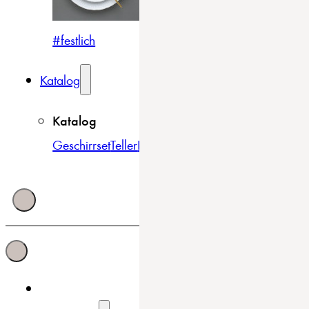
#festlich
#traditionell
#modern
Katalog
Katalog
Geschirrset
Teller
Bowls & Schüsseln
Becher & Tass