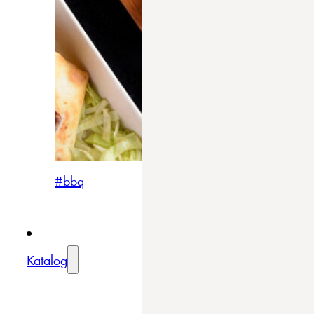
#bbq
Katalog