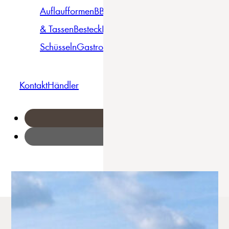
Auflaufformen
BBQ
Becher
Gläser
Pizza &
& Tassen
Besteck
Bowls &
Pasta
Platten
Teller
Seri
Schüsseln
Gastro
Geschirrset
Kontakt
Händler