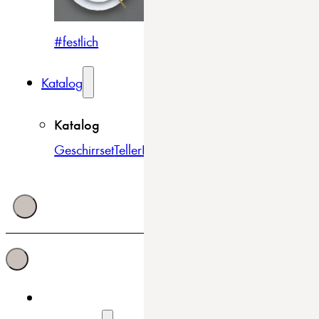
#festlich
#traditionell
#modern
Katalog
Katalog
Geschirrset
Teller
Bowls & Schüsseln
Becher & Tass