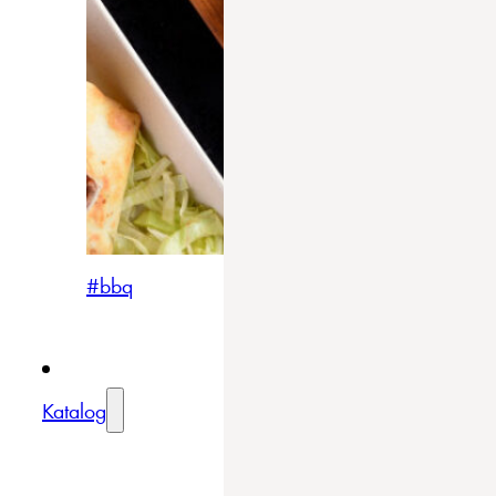
#bbq
Katalog