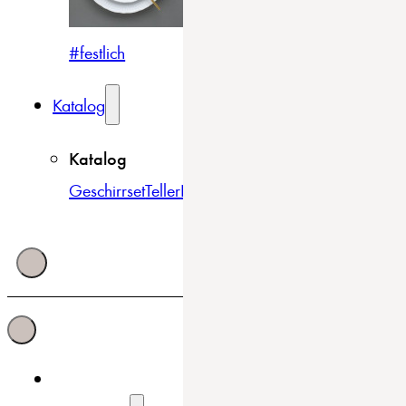
#festlich
#traditionell
#modern
Katalog
Katalog
Geschirrset
Teller
Bowls & Schüsseln
Becher & Tass