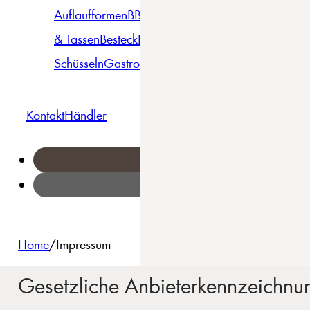
Auflaufformen
BBQ
Becher
Gläser
Pizza &
& Tassen
Besteck
Bowls &
Pasta
Platten
Teller
Seri
Schüsseln
Gastro
Geschirrset
Kontakt
Händler
Home
/
Impressum
Gesetzliche Anbieterkennzeichnu