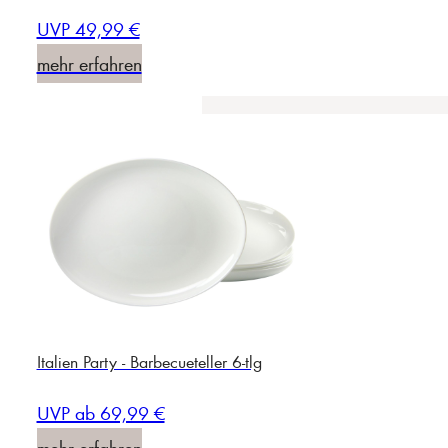
UVP 49,99 €
mehr erfahren
Italien Party - Barbecueteller 6-tlg
UVP ab 69,99 €
mehr erfahren