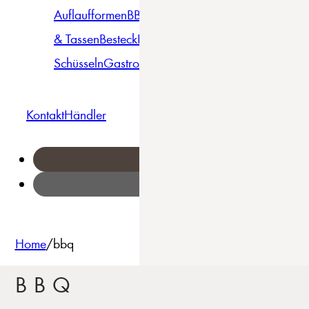
Auflaufformen
BBQ
Becher
Gläser
Pizza &
& Tassen
Besteck
Bowls &
Pasta
Platten
Teller
Seri
Schüsseln
Gastro
Geschirrset
Kontakt
Händler
Home
/
bbq
BBQ