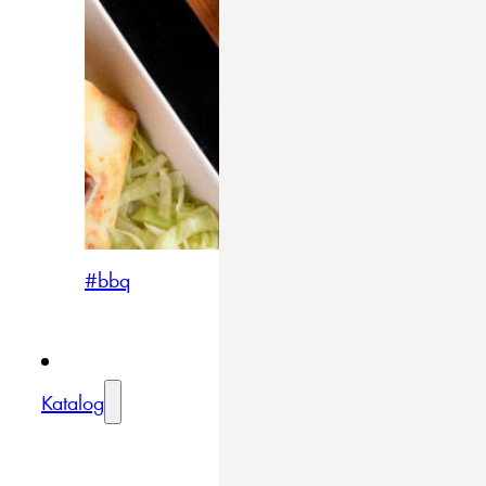
#bbq
Katalog