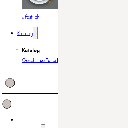
#festlich
#traditionell
#modern
Katalog
Katalog
Geschirrset
Teller
Bowls & Schüsseln
Becher & Tass