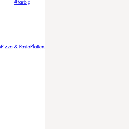
#farbig
#weiss
#nordicstyle
n
Pizza & Pasta
Platten
Auflaufformen
Gläser
Gastro
BBQ
Bestec