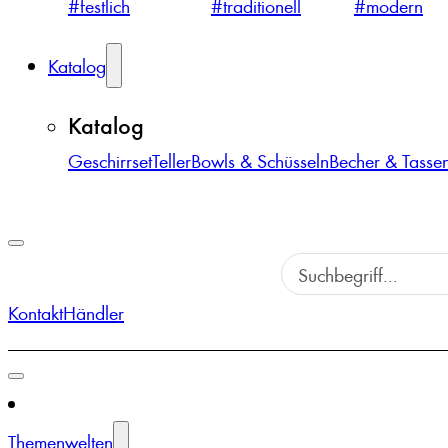
#festlich
#traditionell
#modern
Katalog
Katalog
Geschirrset
Teller
Bowls & Schüsseln
Becher & Tasse
Kontakt
Händler
Themenwelten