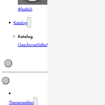
#festlich
#traditionell
#modern
Katalog
Katalog
Geschirrset
Teller
Bowls & Schüsseln
Becher & Tass
Themenwelten