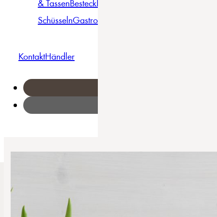
& Tassen
Besteck
Bowls &
Pasta
Platten
Teller
Seri
Schüsseln
Gastro
Geschirrset
Kontakt
Händler
Home
/
AllRound - Tellerset 12-tlg