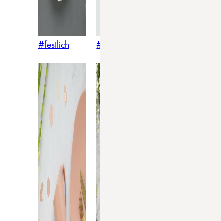
#festlich
#traditionell
#modern