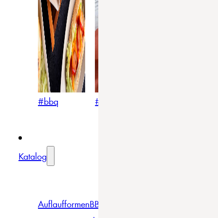
#bbq
#blumig
#mediterran
Katalog
Auflaufformen
BBQ
Becher
Gläser
Pizza &