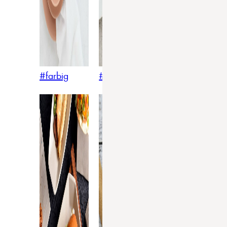
#farbig
#weiss
#nordicstyle