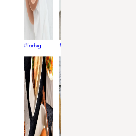
#farbig
#weiss
#nordicstyle