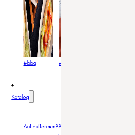
#bbq
#blumig
#mediterran
Katalog
Auflaufformen
BBQ
Becher
Gläser
Pizza &