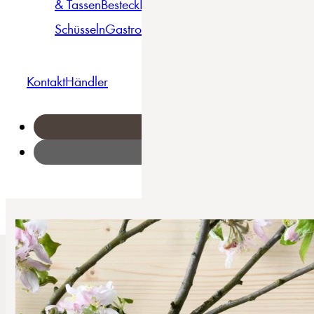
& Tassen
Besteck
Bowls &
Pasta
Platten
Teller
Seri
Schüsseln
Gastro
Geschirrset
Kontakt
Händler
Home
/
Angi – Tellerset 18-tlg [Creatable Porzellanhaus]