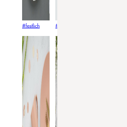
#festlich
#traditionell
#modern