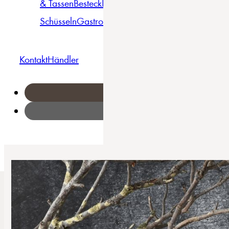
& Tassen
Besteck
Bowls &
Pasta
Platten
Teller
Seri
Schüsseln
Gastro
Geschirrset
Kontakt
Händler
Home
/
China Town - Kombiservice 18-tlg