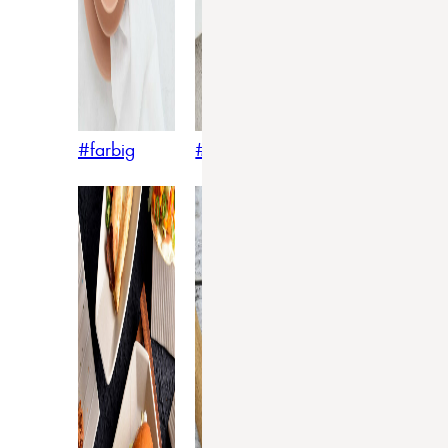
#farbig
#weiss
#nordicstyle