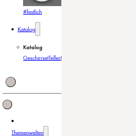
#festlich
#traditionell
#modern
Katalog
Katalog
Geschirrset
Teller
Bowls & Schüsseln
Becher & Tass
Themenwelten