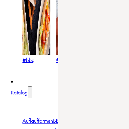
#bbq
#blumig
#mediterran
Katalog
Auflaufformen
BBQ
Becher
Gläser
Pizza &