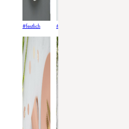
#festlich
#traditionell
#modern