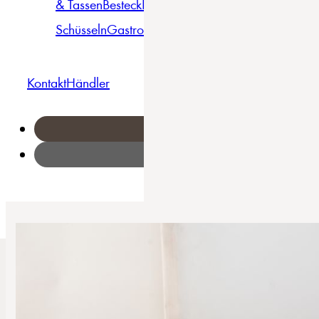
& Tassen
Besteck
Bowls &
Pasta
Platten
Teller
Seri
Schüsseln
Gastro
Geschirrset
Kontakt
Händler
Home
/
Cosmos White Pepper - Kombiservice 8-tlg