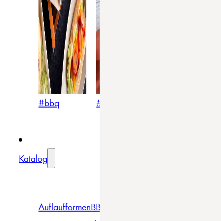
#bbq
#blumig
#mediterran
Katalog
Auflaufformen
BBQ
Becher
Gläser
Pizza &