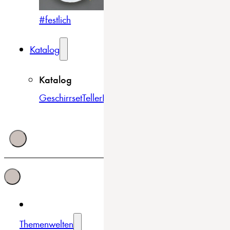
#festlich
#traditionell
#modern
Katalog
Katalog
Geschirrset
Teller
Bowls & Schüsseln
Becher & Tass
Themenwelten