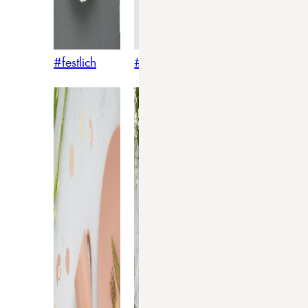
#festlich
#traditionell
#modern