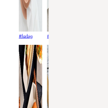
#farbig
#weiss
#nordicstyle