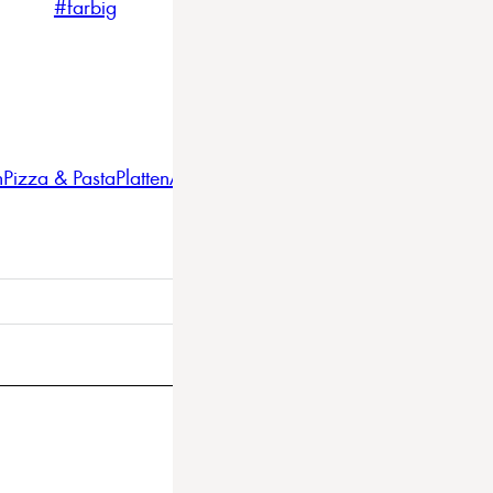
#farbig
#weiss
#nordicstyle
n
Pizza & Pasta
Platten
Auflaufformen
Gläser
Gastro
BBQ
Bestec