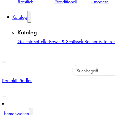
#festlich
#traditionell
#modern
Katalog
Katalog
Geschirrset
Teller
Bowls & Schüsseln
Becher & Tasse
Kontakt
Händler
Themenwelten