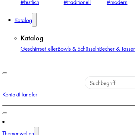
#festlich
#traditionell
#modern
Katalog
Katalog
Geschirrset
Teller
Bowls & Schüsseln
Becher & Tasse
Kontakt
Händler
Themenwelten