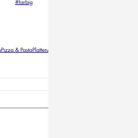
#farbig
#weiss
#nordicstyle
n
Pizza & Pasta
Platten
Auflaufformen
Gläser
Gastro
BBQ
Bestec