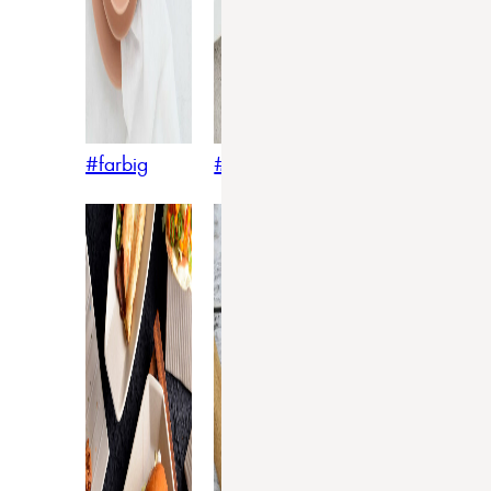
#farbig
#weiss
#nordicstyle