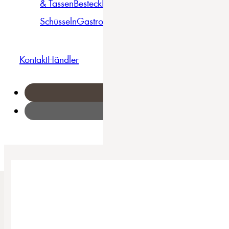
& Tassen
Besteck
Bowls &
Pasta
Platten
Teller
Seri
Schüsseln
Gastro
Geschirrset
Kontakt
Händler
Home
/
Flora - Milch-Zucker-Set 2-tlg