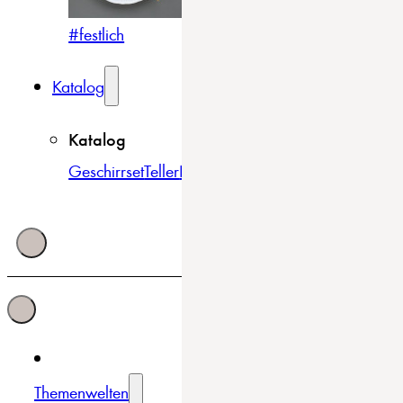
#festlich
#traditionell
#modern
Katalog
Katalog
Geschirrset
Teller
Bowls & Schüsseln
Becher & Tass
Themenwelten