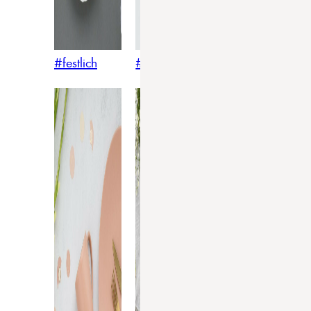
#festlich
#traditionell
#modern