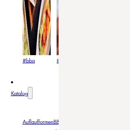
#bbq
#blumig
#mediterran
Katalog
Auflaufformen
BBQ
Becher
Gläser
Pizza &