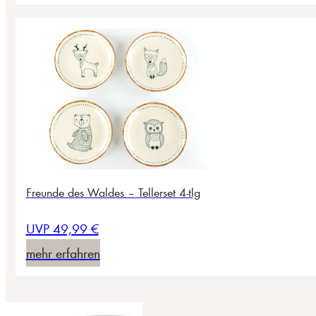
Freunde des Waldes – Tellerset 4-tlg
UVP 49,99 €
mehr erfahren