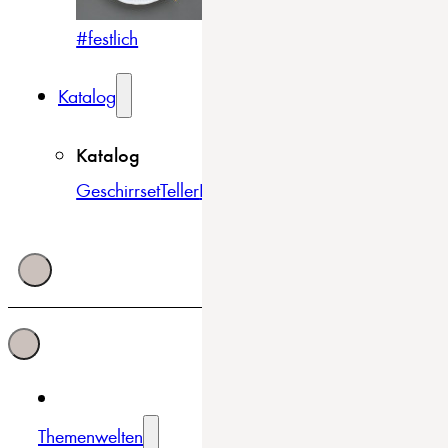
#festlich
#traditionell
#modern
Katalog
Katalog
Geschirrset
Teller
Bowls & Schüsseln
Becher & Tass
Themenwelten