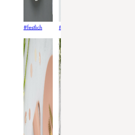
#festlich
#traditionell
#modern