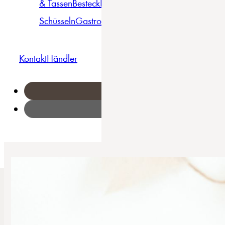
& Tassen
Besteck
Bowls &
Pasta
Platten
Teller
Seri
Schüsseln
Gastro
Geschirrset
Kontakt
Händler
Home
/
Freunde des Waldes - Tellerset 8-tlg