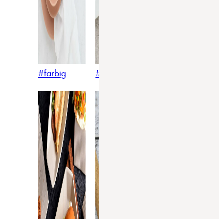
#farbig
#weiss
#nordicstyle