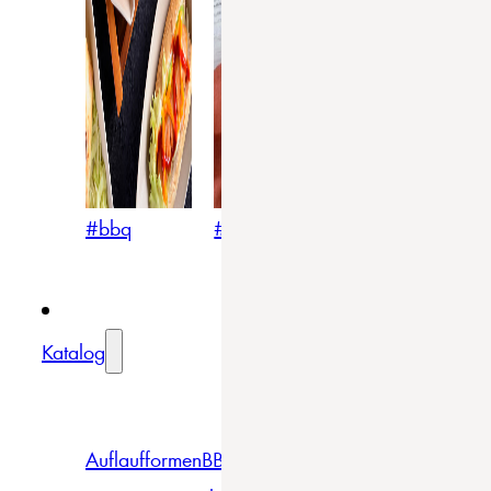
#bbq
#blumig
#mediterran
Katalog
Auflaufformen
BBQ
Becher
Gläser
Pizza &