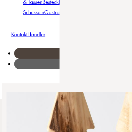
& Tassen
Besteck
Bowls &
Pasta
Platten
Teller
Seri
Schüsseln
Gastro
Geschirrset
Kontakt
Händler
Home
/
Hirsch - Kombiservice