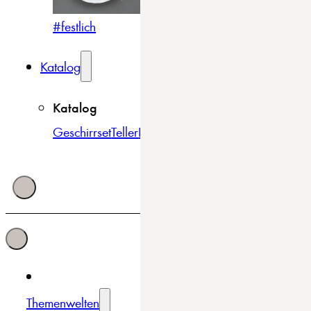
#festlich
#traditionell
#modern
Katalog
Katalog
Geschirrset
Teller
Bowls & Schüsseln
Becher & Tass
Themenwelten