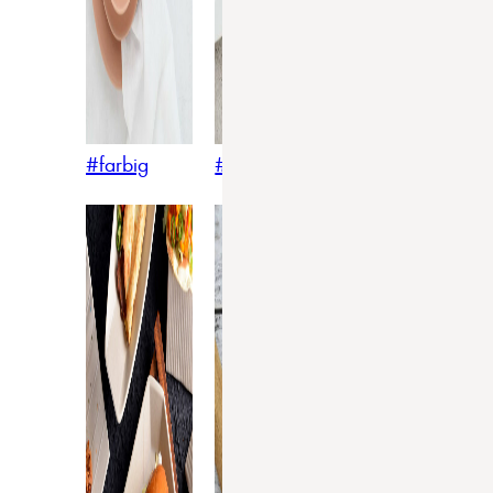
#farbig
#weiss
#nordicstyle