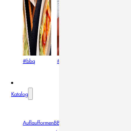
#bbq
#blumig
#mediterran
Katalog
Auflaufformen
BBQ
Becher
Gläser
Pizza &