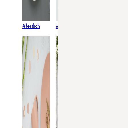
#festlich
#traditionell
#modern