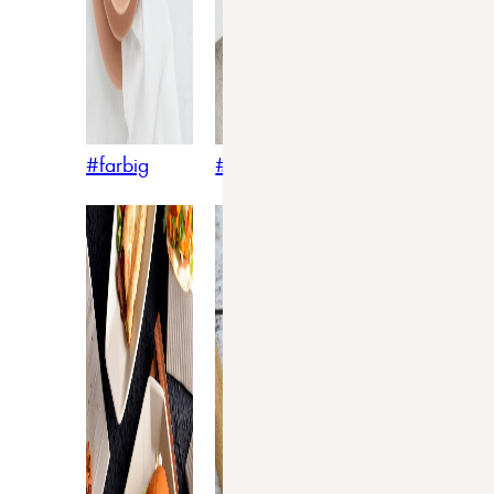
#farbig
#weiss
#nordicstyle