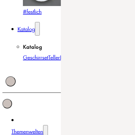
#festlich
#traditionell
#modern
Katalog
Katalog
Geschirrset
Teller
Bowls & Schüsseln
Becher & Tass
Themenwelten