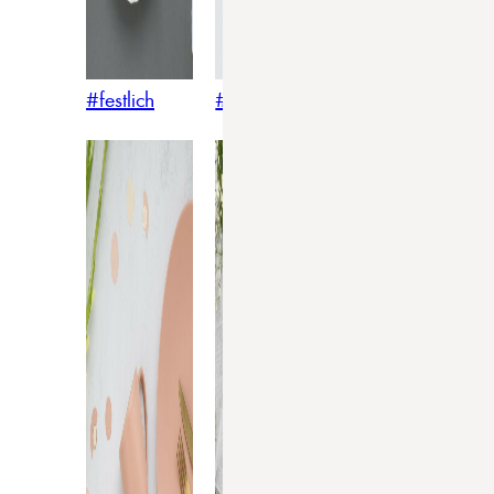
#festlich
#traditionell
#modern