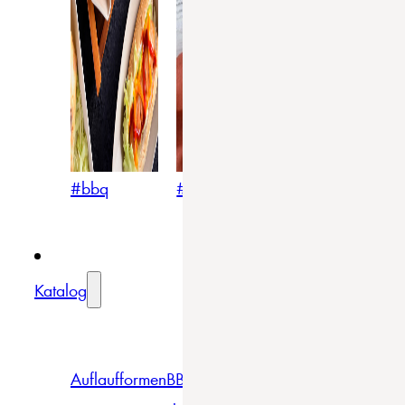
#bbq
#blumig
#mediterran
Katalog
Auflaufformen
BBQ
Becher
Gläser
Pizza &