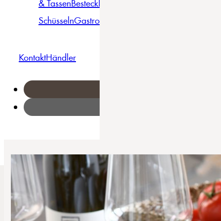
& Tassen
Besteck
Bowls &
Pasta
Platten
Teller
Seri
Schüsseln
Gastro
Geschirrset
Kontakt
Händler
Home
/
Kräuter - Pastateller 4-tlg