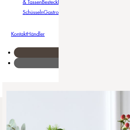
& Tassen
Besteck
Bowls &
Pasta
Platten
Teller
Seri
Schüsseln
Gastro
Geschirrset
Kontakt
Händler
Home
/
Maple - Kombiservice 16-tlg