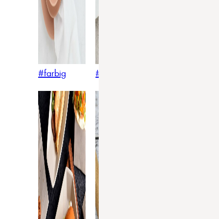
#farbig
#weiss
#nordicstyle