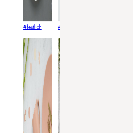
#festlich
#traditionell
#modern