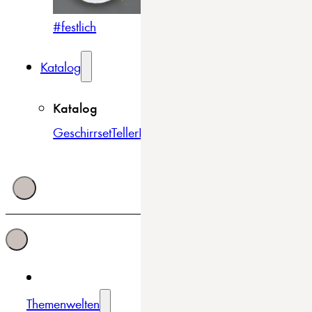
#festlich
#traditionell
#modern
Katalog
Katalog
Geschirrset
Teller
Bowls & Schüsseln
Becher & Tass
Themenwelten