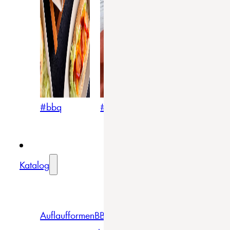
#bbq
#blumig
#mediterran
Katalog
Auflaufformen
BBQ
Becher
Gläser
Pizza &