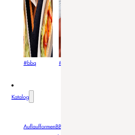
#bbq
#blumig
#mediterran
Katalog
Auflaufformen
BBQ
Becher
Gläser
Pizza &