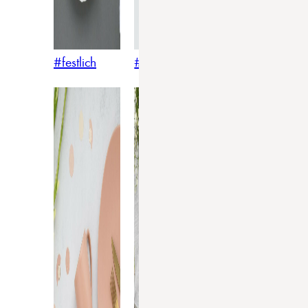
#festlich
#traditionell
#modern