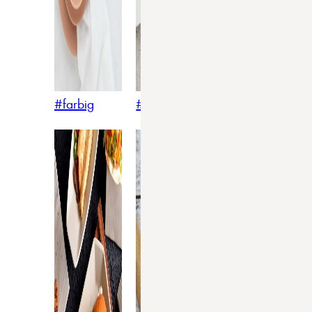
#farbig
#weiss
#nordicstyle