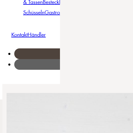
& Tassen
Besteck
Bowls &
Pasta
Platten
Teller
Seri
Schüsseln
Gastro
Geschirrset
Kontakt
Händler
Home
/
Maria Theresia - Kaffeegarnitur 3-tlg