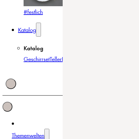
#festlich
#traditionell
#modern
Katalog
Katalog
Geschirrset
Teller
Bowls & Schüsseln
Becher & Tass
Themenwelten