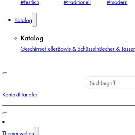
#festlich
#traditionell
#modern
Katalog
Katalog
Geschirrset
Teller
Bowls & Schüsseln
Becher & Tasse
Kontakt
Händler
Themenwelten