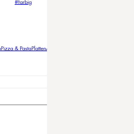
#farbig
#weiss
#nordicstyle
n
Pizza & Pasta
Platten
Auflaufformen
Gläser
Gastro
BBQ
Bestec