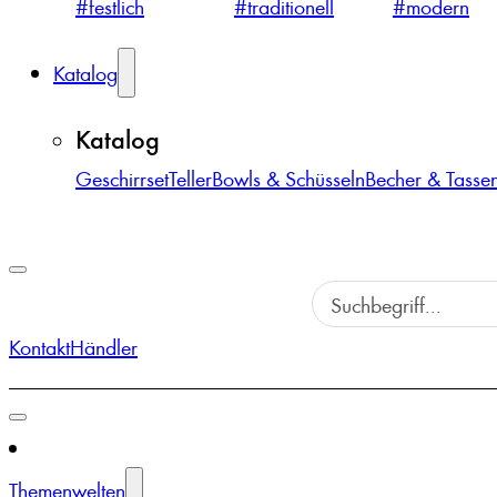
#festlich
#traditionell
#modern
Katalog
Katalog
Geschirrset
Teller
Bowls & Schüsseln
Becher & Tasse
Kontakt
Händler
Themenwelten