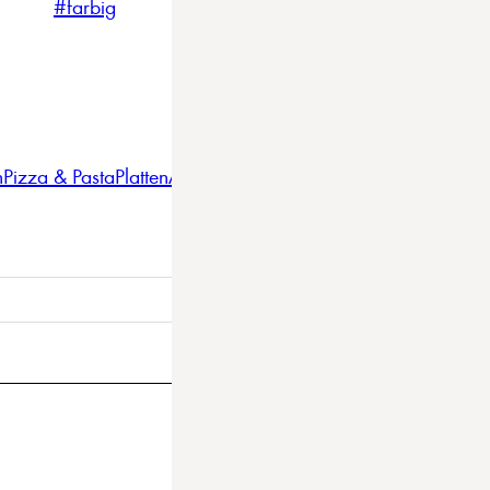
#farbig
#weiss
#nordicstyle
n
Pizza & Pasta
Platten
Auflaufformen
Gläser
Gastro
BBQ
Bestec