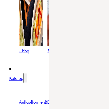
#bbq
#blumig
#mediterran
Katalog
Auflaufformen
BBQ
Becher
Gläser
Pizza &