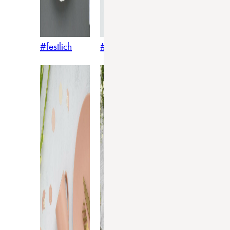
#festlich
#traditionell
#modern