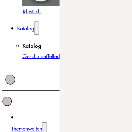
#festlich
#traditionell
#modern
Katalog
Katalog
Geschirrset
Teller
Bowls & Schüsseln
Becher & Tass
Themenwelten