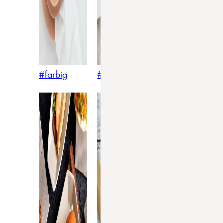
#farbig
#weiss
#nordicstyle