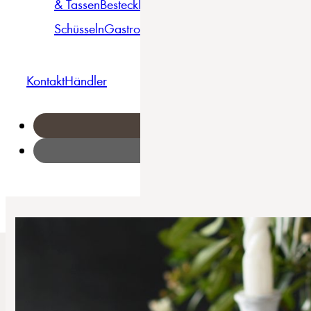
& Tassen
Besteck
Bowls &
Pasta
Platten
Teller
Seri
Schüsseln
Gastro
Geschirrset
Kontakt
Händler
Home
/
Nature Collection - Bowl Set 12-tlg