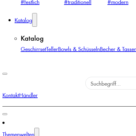
#festlich
#traditionell
#modern
Katalog
Katalog
Geschirrset
Teller
Bowls & Schüsseln
Becher & Tasse
Kontakt
Händler
Themenwelten