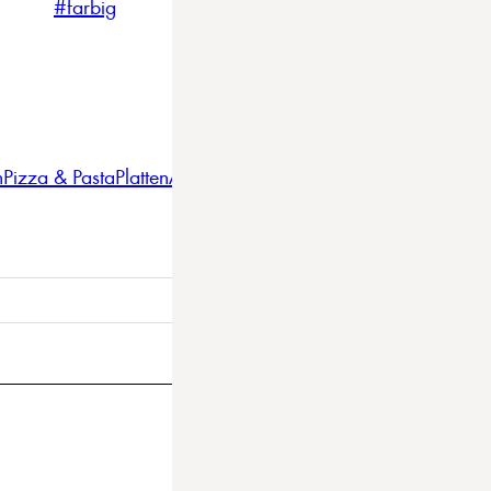
#farbig
#weiss
#nordicstyle
n
Pizza & Pasta
Platten
Auflaufformen
Gläser
Gastro
BBQ
Bestec