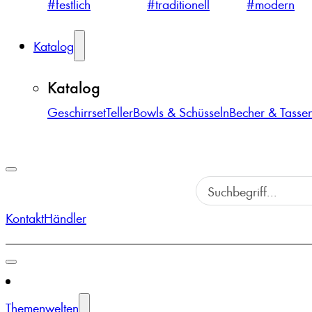
#festlich
#traditionell
#modern
Katalog
Katalog
Geschirrset
Teller
Bowls & Schüsseln
Becher & Tasse
Kontakt
Händler
Themenwelten