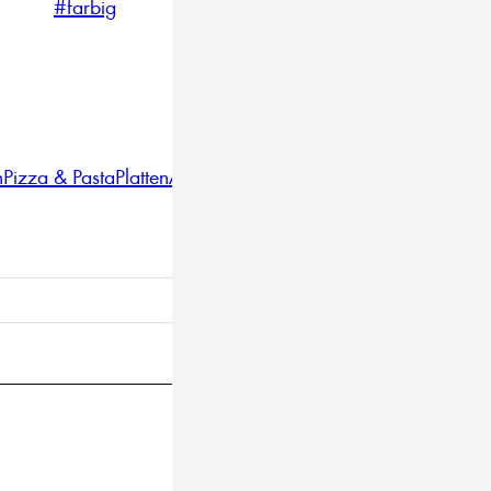
#farbig
#weiss
#nordicstyle
n
Pizza & Pasta
Platten
Auflaufformen
Gläser
Gastro
BBQ
Bestec