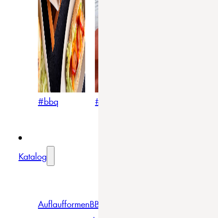
#bbq
#blumig
#mediterran
Katalog
Auflaufformen
BBQ
Becher
Gläser
Pizza &