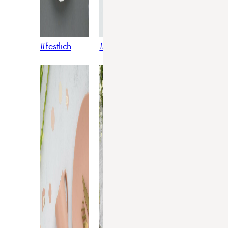
#festlich
#traditionell
#modern