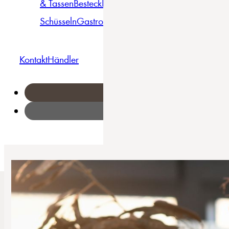
& Tassen
Besteck
Bowls &
Pasta
Platten
Teller
Seri
Schüsseln
Gastro
Geschirrset
Kontakt
Händler
Home
/
Soft Touch - Kombiservice 24-tlg