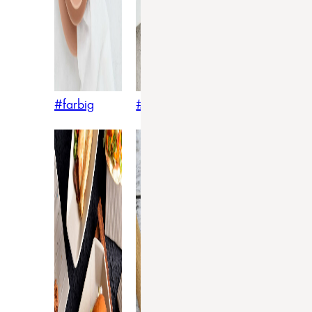
#farbig
#weiss
#nordicstyle