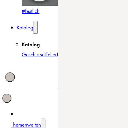
#festlich
#traditionell
#modern
Katalog
Katalog
Geschirrset
Teller
Bowls & Schüsseln
Becher & Tass
Themenwelten