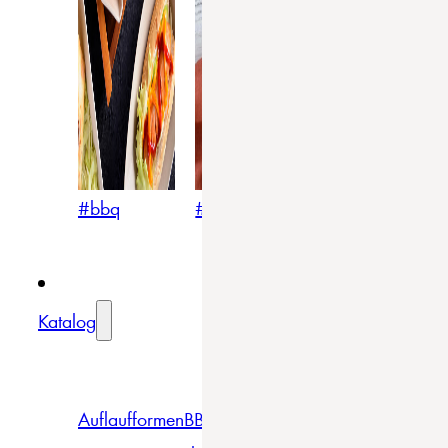
#bbq
#blumig
#mediterran
Katalog
Auflaufformen
BBQ
Becher
Gläser
Pizza &