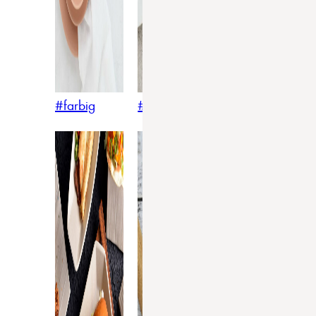
#farbig
#weiss
#nordicstyle