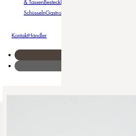
& Tassen
Besteck
Bowls &
Pasta
Platten
Teller
Seri
Schüsseln
Gastro
Geschirrset
Kontakt
Händler
Home
/
Stone - Kombiservice 8-tlg