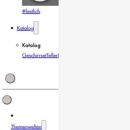
#festlich
#traditionell
#modern
Katalog
Katalog
Geschirrset
Teller
Bowls & Schüsseln
Becher & Tass
Themenwelten