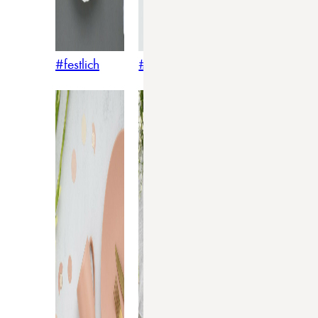
#festlich
#traditionell
#modern