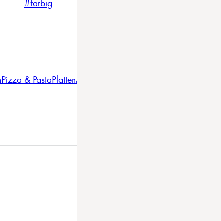
#farbig
#weiss
#nordicstyle
n
Pizza & Pasta
Platten
Auflaufformen
Gläser
Gastro
BBQ
Bestec