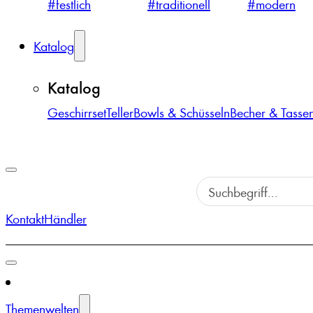
#festlich
#traditionell
#modern
Katalog
Katalog
Geschirrset
Teller
Bowls & Schüsseln
Becher & Tasse
Kontakt
Händler
Themenwelten