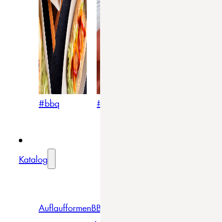
#bbq
#blumig
#mediterran
Katalog
Auflaufformen
BBQ
Becher
Gläser
Pizza &