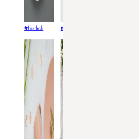
#festlich
#traditionell
#modern