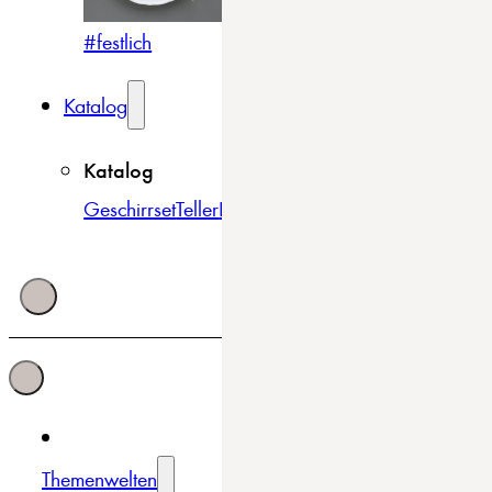
#festlich
#traditionell
#modern
Katalog
Katalog
Geschirrset
Teller
Bowls & Schüsseln
Becher & Tass
Themenwelten