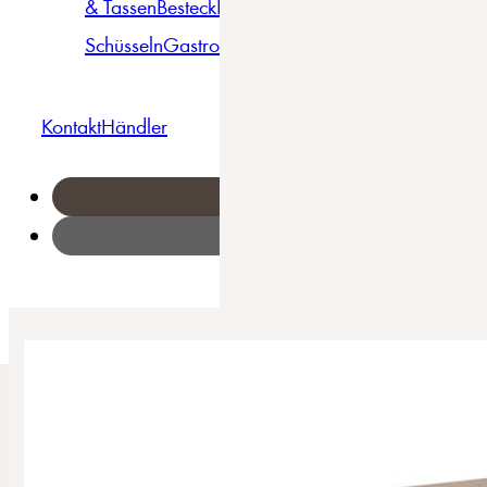
& Tassen
Besteck
Bowls &
Pasta
Platten
Teller
Seri
Schüsseln
Gastro
Geschirrset
Kontakt
Händler
Home
/
Streat Food - Taco Stand 2-tlg