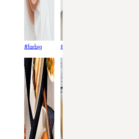
#farbig
#weiss
#nordicstyle