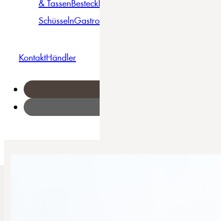
& Tassen
Besteck
Bowls &
Pasta
Platten
Teller
Seri
Schüsseln
Gastro
Geschirrset
Kontakt
Händler
Home
/
Uno - Tellerset 12-tlg