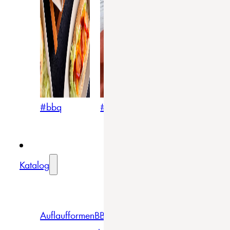
#bbq
#blumig
#mediterran
Katalog
Auflaufformen
BBQ
Becher
Gläser
Pizza &