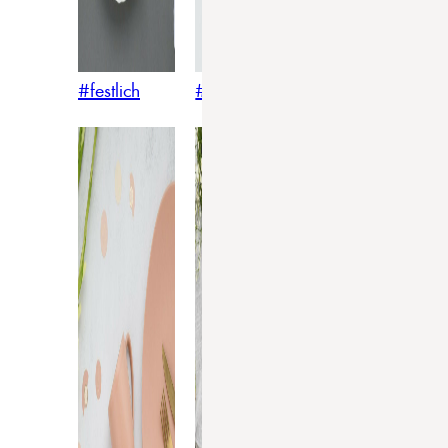
#festlich
#traditionell
#modern