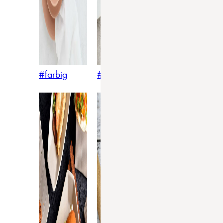
#farbig
#weiss
#nordicstyle