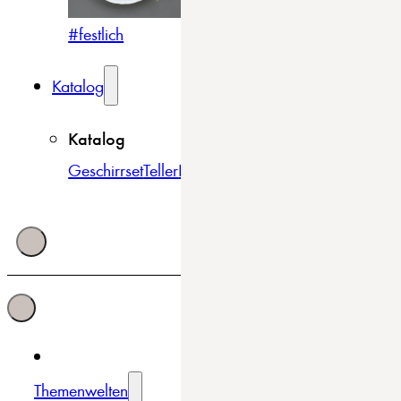
#festlich
#traditionell
#modern
Katalog
Katalog
Geschirrset
Teller
Bowls & Schüsseln
Becher & Tass
Themenwelten