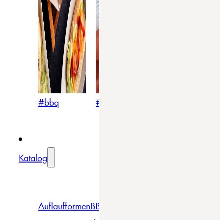
#bbq
#blumig
#mediterran
Katalog
Auflaufformen
BBQ
Becher
Gläser
Pizza &