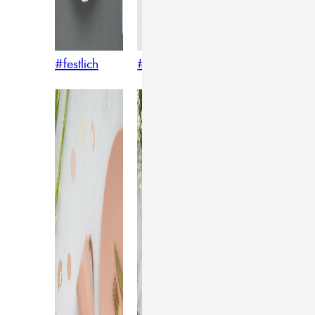
#festlich
#traditionell
#modern