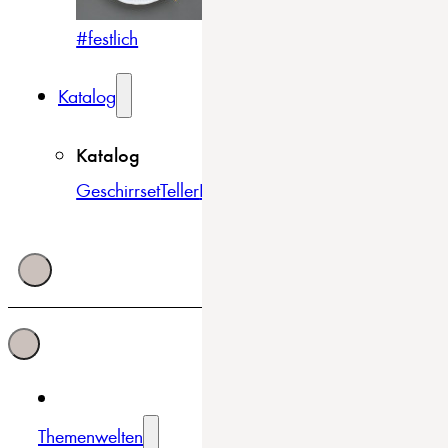
#festlich
#traditionell
#modern
Katalog
Katalog
Geschirrset
Teller
Bowls & Schüsseln
Becher & Tass
Themenwelten