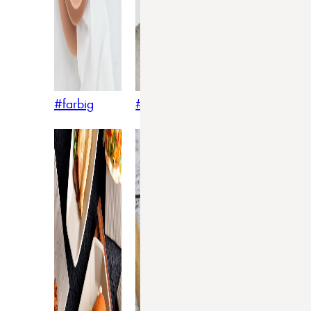
#farbig
#weiss
#nordicstyle