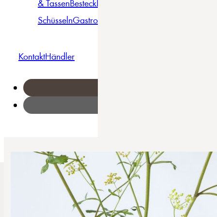
& Tassen
Besteck
Bowls &
Pasta
Platten
Teller
Seri
Schüsseln
Gastro
Geschirrset
Kontakt
Händler
Home
/
Victoria - Kaffeebecher 6-tlg