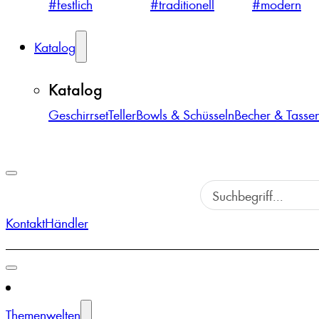
#festlich
#traditionell
#modern
Katalog
Katalog
Geschirrset
Teller
Bowls & Schüsseln
Becher & Tasse
Kontakt
Händler
Themenwelten