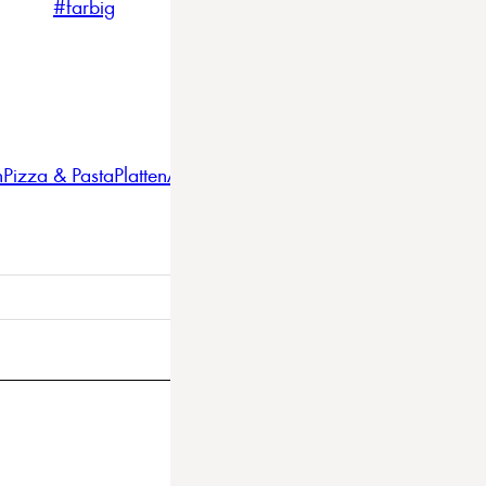
#farbig
#weiss
#nordicstyle
n
Pizza & Pasta
Platten
Auflaufformen
Gläser
Gastro
BBQ
Bestec