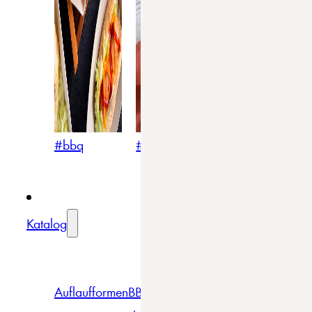
#bbq
#blumig
#mediterran
Katalog
Auflaufformen
BBQ
Becher
Gläser
Pizza &