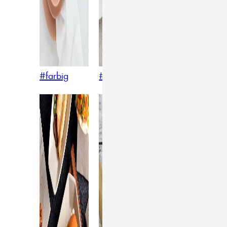
#farbig
#weiss
#nordicstyle