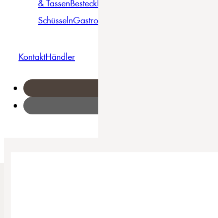
& Tassen
Besteck
Bowls &
Pasta
Platten
Teller
Seri
Schüsseln
Gastro
Geschirrset
Kontakt
Händler
Home
/
Vintage Nature - Teller, Setartikel 4-tlg