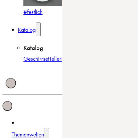
#festlich
#traditionell
#modern
Katalog
Katalog
Geschirrset
Teller
Bowls & Schüsseln
Becher & Tass
Themenwelten