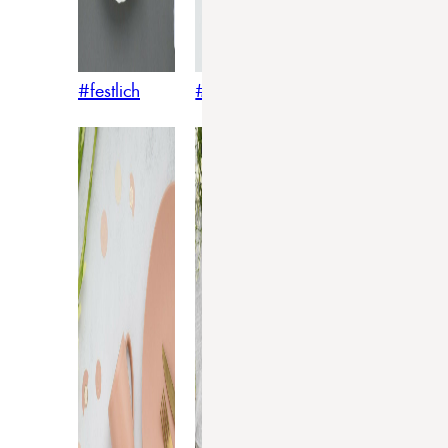
#festlich
#traditionell
#modern