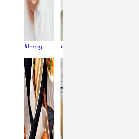
#farbig
#weiss
#nordicstyle