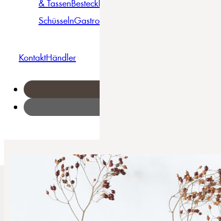
& Tassen
Besteck
Bowls &
Pasta
Platten
Teller
Seri
Schüsseln
Gastro
Geschirrset
Kontakt
Händler
Home
/
Waves - Kombiservice 16-tlg