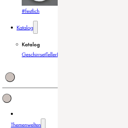
#festlich
#traditionell
#modern
Katalog
Katalog
Geschirrset
Teller
Bowls & Schüsseln
Becher & Tass
Themenwelten