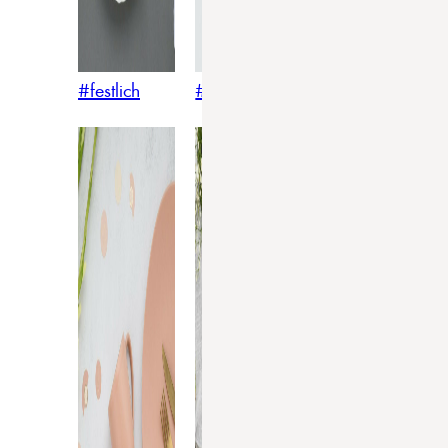
#festlich
#traditionell
#modern