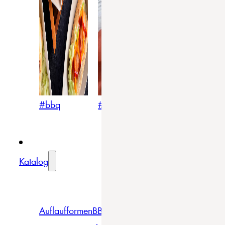
#bbq
#blumig
#mediterran
Katalog
Auflaufformen
BBQ
Becher
Gläser
Pizza &