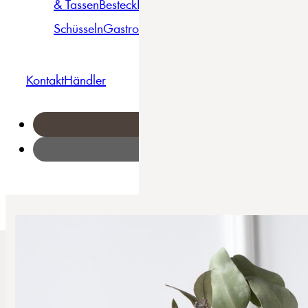
& Tassen
Besteck
Bowls &
Pasta
Platten
Teller
Seri
Schüsseln
Gastro
Geschirrset
Kontakt
Händler
Home
/
Yara - Kombiservice 16-tlg