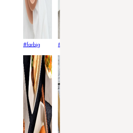
#farbig
#weiss
#nordicstyle