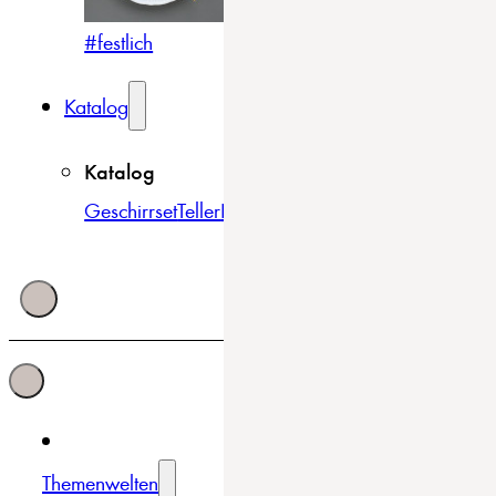
#festlich
#traditionell
#modern
Katalog
Katalog
Geschirrset
Teller
Bowls & Schüsseln
Becher & Tass
Themenwelten