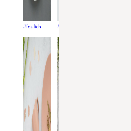
#festlich
#traditionell
#modern