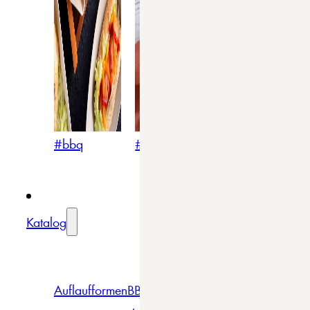
#bbq
#blumig
#mediterran
Katalog
Auflaufformen
BBQ
Becher
Gläser
Pizza &