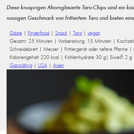
Diese knusprigen Ahornglasierte Taro-Chips sind ein kö
nussigen Geschmack von frittiertem Taro und bieten eine
Gäste
|
Fingerfood
|
Snack
|
Taro
|
vegan
Gesamt: 25 Minuten | Vorbereitung: 15 Minuten | Kochzei
Schneidebrett | Messer | Frittiergerät oder tiefere Pfanne 
Kaloriengehalt 220 kcal | Kohlenhydrate 30 g| Eiweiß 2 g | 
Ganzjährig
|
USA
|
Asien