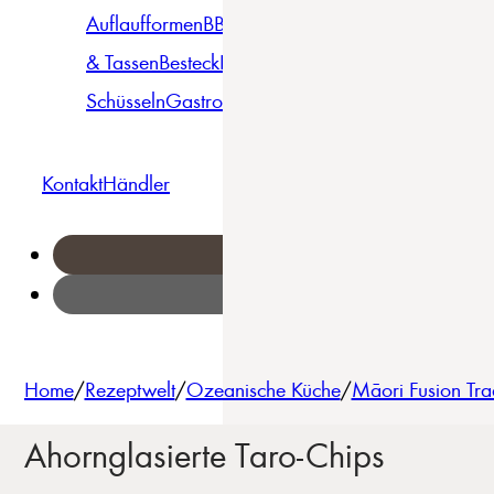
Auflaufformen
BBQ
Becher
Gläser
Pizza &
& Tassen
Besteck
Bowls &
Pasta
Platten
Teller
Seri
Schüsseln
Gastro
Geschirrset
Kontakt
Händler
Home
/
Rezeptwelt
/
Ozeanische Küche
/
Māori Fusion Trad
Ahornglasierte Taro-Chips