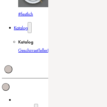
#festlich
#traditionell
#modern
Katalog
Katalog
Geschirrset
Teller
Bowls & Schüsseln
Becher & Tass