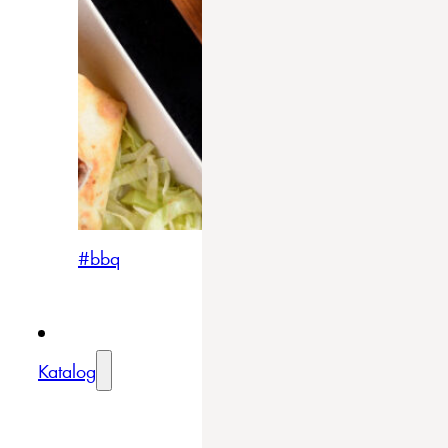
#bbq
Katalog