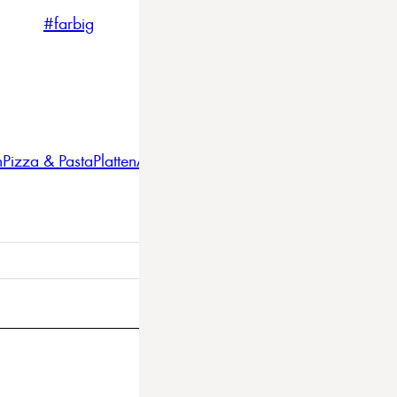
#farbig
#weiss
#nordicstyle
n
Pizza & Pasta
Platten
Auflaufformen
Gläser
Gastro
BBQ
Bestec