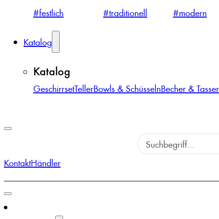
#festlich
#traditionell
#modern
Katalog
Katalog
Geschirrset
Teller
Bowls & Schüsseln
Becher & Tasse
Kontakt
Händler