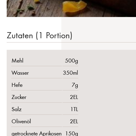
Zutaten (1 Portion)
Mehl
500g
Wasser
350ml
Hefe
7g
Zucker
2EL
Salz
1TL
Olivenöl
2EL
getrocknete Aprikosen
150g