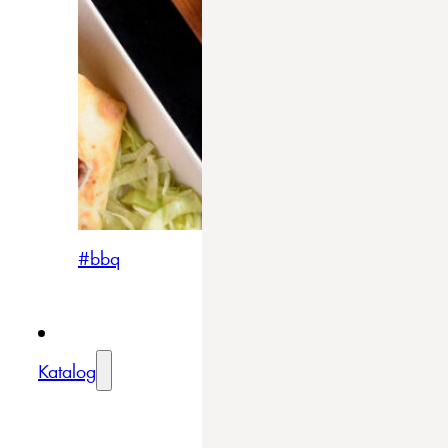
#bbq
Katalog