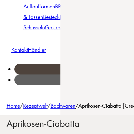
Auflaufformen
BBQ
Becher
Gläser
Pizza &
& Tassen
Besteck
Bowls &
Pasta
Platten
Teller
Seri
Schüsseln
Gastro
Geschirrset
Kontakt
Händler
Home
/
Rezeptwelt
/
Backwaren
/
Aprikosen-Ciabatta [Cre
Aprikosen-Ciabatta