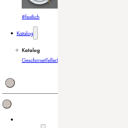
#festlich
#traditionell
#modern
Katalog
Katalog
Geschirrset
Teller
Bowls & Schüsseln
Becher & Tass