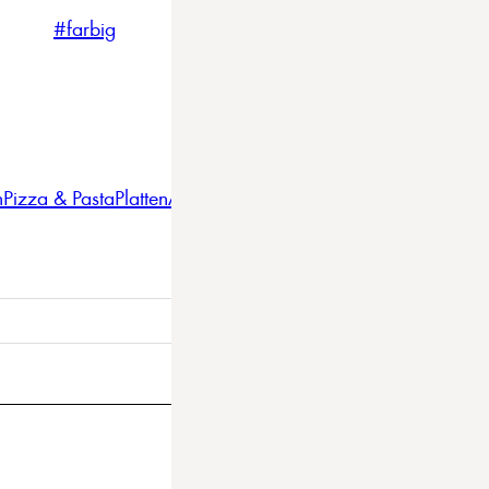
#farbig
#weiss
#nordicstyle
n
Pizza & Pasta
Platten
Auflaufformen
Gläser
Gastro
BBQ
Bestec