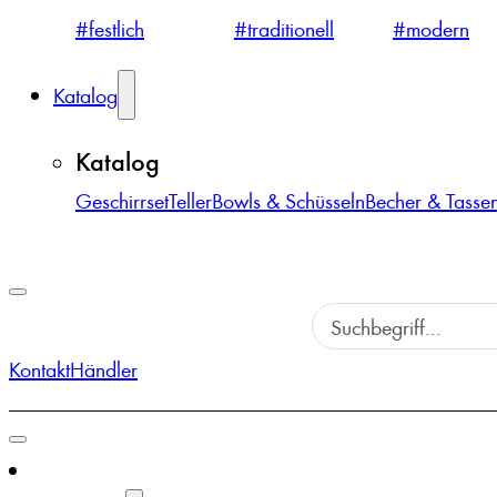
#festlich
#traditionell
#modern
Katalog
Katalog
Geschirrset
Teller
Bowls & Schüsseln
Becher & Tasse
Kontakt
Händler