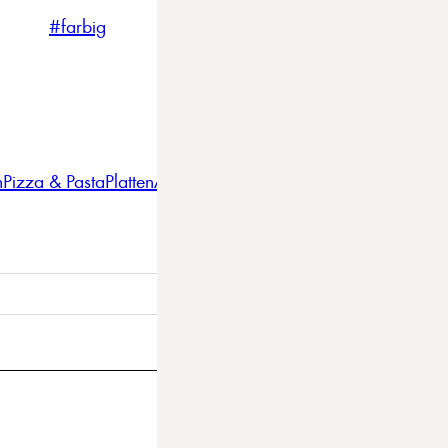
#farbig
#weiss
#nordicstyle
n
Pizza & Pasta
Platten
Auflaufformen
Gläser
Gastro
BBQ
Bestec