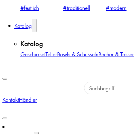
#festlich
#traditionell
#modern
Katalog
Katalog
Geschirrset
Teller
Bowls & Schüsseln
Becher & Tasse
Kontakt
Händler