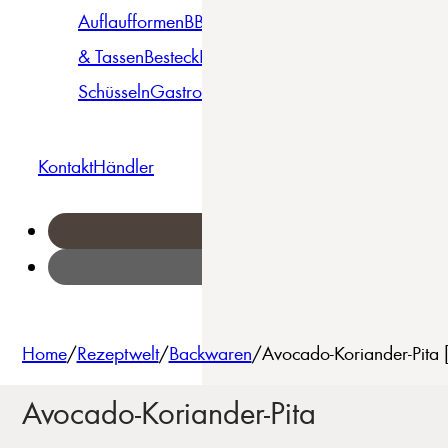
Auflaufformen
BBQ
Becher
Gläser
Pizza &
& Tassen
Besteck
Bowls &
Pasta
Platten
Teller
Seri
Schüsseln
Gastro
Geschirrset
Kontakt
Händler
Home
/
Rezeptwelt
/
Backwaren
/
Avocado-Koriander-Pita 
Avocado-Koriander-Pita