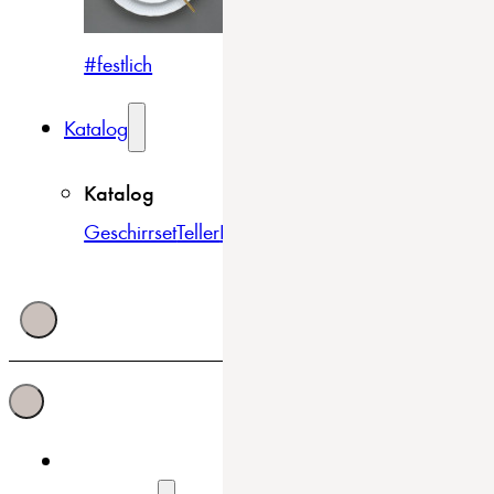
#festlich
#traditionell
#modern
Katalog
Katalog
Geschirrset
Teller
Bowls & Schüsseln
Becher & Tass