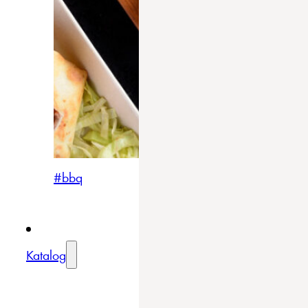
#bbq
Katalog