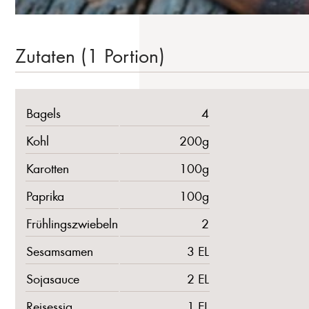
Zutaten (1 Portion)
Bagels
4
Kohl
200g
Karotten
100g
Paprika
100g
Frühlingszwiebeln
2
Sesamsamen
3 EL
Sojasauce
2 EL
Reisessig
1 EL