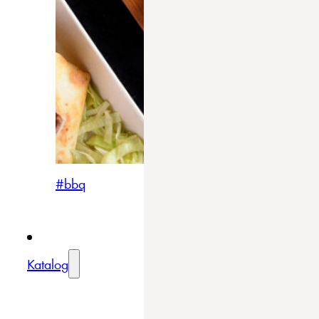
#bbq
Katalog