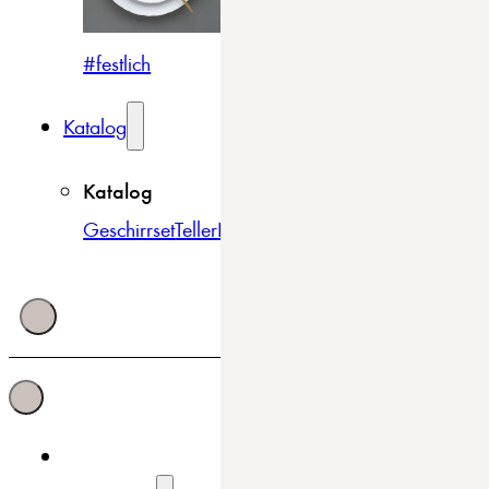
#festlich
#traditionell
#modern
Katalog
Katalog
Geschirrset
Teller
Bowls & Schüsseln
Becher & Tass