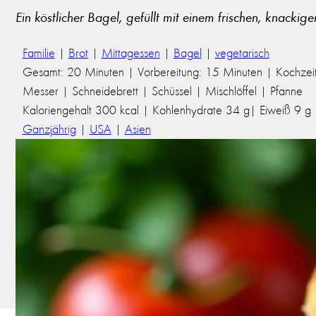
Ein köstlicher Bagel, gefüllt mit einem frischen, knacki
Familie
|
Brot
|
Mittagessen
|
Bagel
|
vegetarisch
Gesamt: 20 Minuten | Vorbereitung: 15 Minuten | Kochzeit
Messer | Schneidebrett | Schüssel | Mischlöffel | Pfanne
Kaloriengehalt 300 kcal | Kohlenhydrate 34 g| Eiweiß 9 g | 
Ganzjährig
|
USA
|
Asien