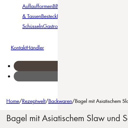
Auflaufformen
BBQ
Becher
Gläser
Pizza &
& Tassen
Besteck
Bowls &
Pasta
Platten
Teller
Seri
Schüsseln
Gastro
Geschirrset
Kontakt
Händler
Home
/
Rezeptwelt
/
Backwaren
/
Bagel mit Asiatischem S
Bagel mit Asiatischem Slaw und 