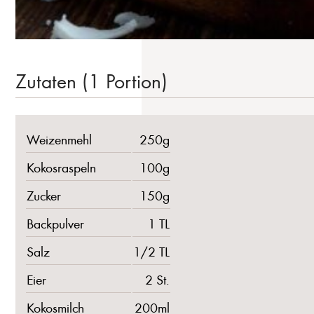
Zutaten (1 Portion)
Weizenmehl
250g
Kokosraspeln
100g
Zucker
150g
Backpulver
1 TL
Salz
1/2 TL
Eier
2 St.
Kokosmilch
200ml