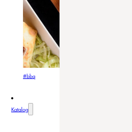
#bbq
Katalog