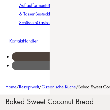
Auflaufformen
BBQ
Becher
Gläser
Pizza &
& Tassen
Besteck
Bowls &
Pasta
Platten
Teller
Seri
Schüsseln
Gastro
Geschirrset
Kontakt
Händler
Home
/
Rezeptwelt
/
Ozeanische Küche
/
Baked Sweet Coc
Baked Sweet Coconut Bread