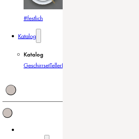
#festlich
#traditionell
#modern
Katalog
Katalog
Geschirrset
Teller
Bowls & Schüsseln
Becher & Tass