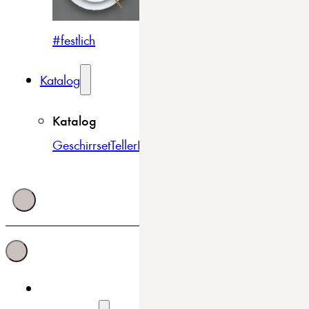
#festlich
#traditionell
#modern
Katalog
Katalog
Geschirrset
Teller
Bowls & Schüsseln
Becher & Tass