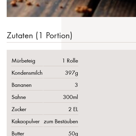
Zutaten (1 Portion)
Mürbeteig
1 Rolle
Kondensmilch
397g
Bananen
3
Sahne
300ml
Zucker
2 EL
Kakaopulver
zum Bestäuben
Butter
50g