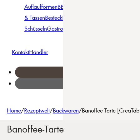
Auflaufformen
BBQ
Becher
Gläser
Pizza &
& Tassen
Besteck
Bowls &
Pasta
Platten
Teller
Seri
Schüsseln
Gastro
Geschirrset
Kontakt
Händler
Home
/
Rezeptwelt
/
Backwaren
/
Banoffee-Tarte [CreaTab
Banoffee-Tarte