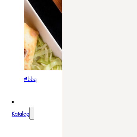
#bbq
Katalog