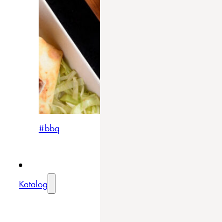
#bbq
Katalog