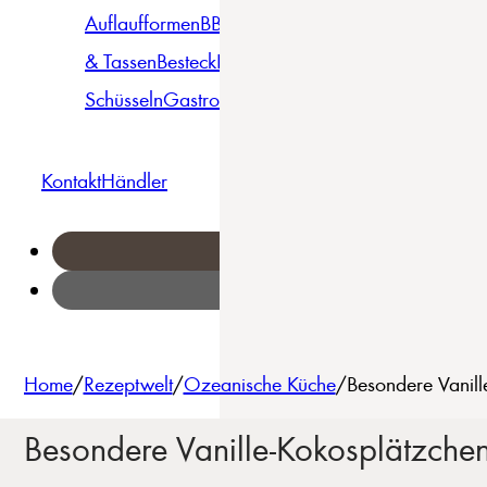
Auflaufformen
BBQ
Becher
Gläser
Pizza &
& Tassen
Besteck
Bowls &
Pasta
Platten
Teller
Seri
Schüsseln
Gastro
Geschirrset
Kontakt
Händler
Home
/
Rezeptwelt
/
Ozeanische Küche
/
Besondere Vanill
Besondere Vanille-Kokosplätzche