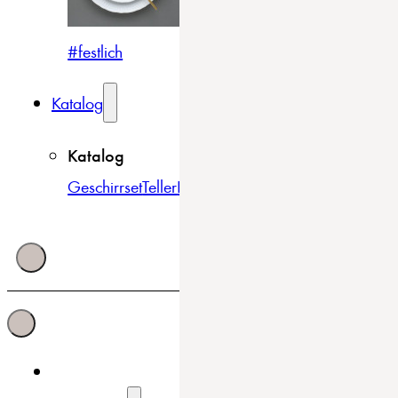
#festlich
#traditionell
#modern
Katalog
Katalog
Geschirrset
Teller
Bowls & Schüsseln
Becher & Tass