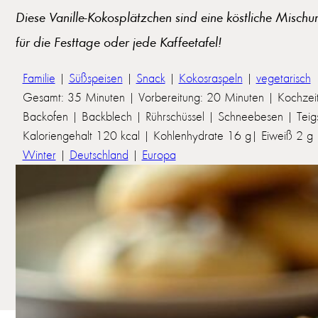
Diese Vanille-Kokosplätzchen sind eine köstliche Mischu
für die Festtage oder jede Kaffeetafel!
Familie
|
Süßspeisen
|
Snack
|
Kokosraspeln
|
vegetarisch
Gesamt: 35 Minuten | Vorbereitung: 20 Minuten | Kochzei
Backofen | Backblech | Rührschüssel | Schneebesen | Teigs
Kaloriengehalt 120 kcal | Kohlenhydrate 16 g| Eiweiß 2 g | 
Winter
|
Deutschland
|
Europa