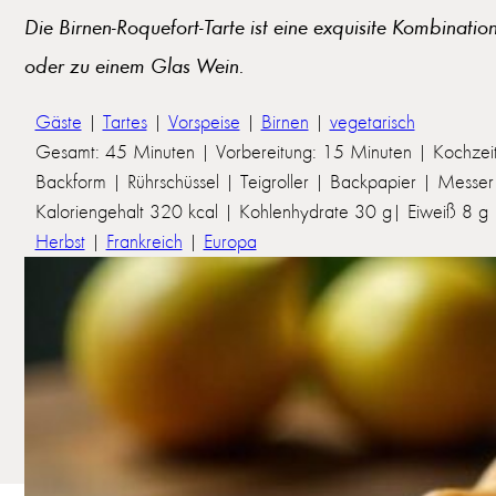
Die Birnen-Roquefort-Tarte ist eine exquisite Kombinati
oder zu einem Glas Wein.
Gäste
|
Tartes
|
Vorspeise
|
Birnen
|
vegetarisch
Gesamt: 45 Minuten | Vorbereitung: 15 Minuten | Kochzei
Backform | Rührschüssel | Teigroller | Backpapier | Messer
Kaloriengehalt 320 kcal | Kohlenhydrate 30 g| Eiweiß 8 g | 
Herbst
|
Frankreich
|
Europa