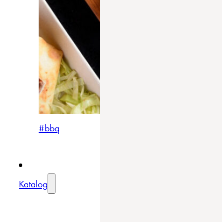
#bbq
Katalog