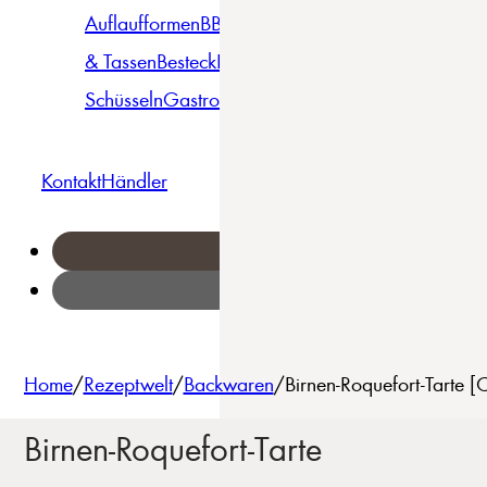
Auflaufformen
BBQ
Becher
Gläser
Pizza &
& Tassen
Besteck
Bowls &
Pasta
Platten
Teller
Seri
Schüsseln
Gastro
Geschirrset
Kontakt
Händler
Home
/
Rezeptwelt
/
Backwaren
/
Birnen-Roquefort-Tarte 
Birnen-Roquefort-Tarte