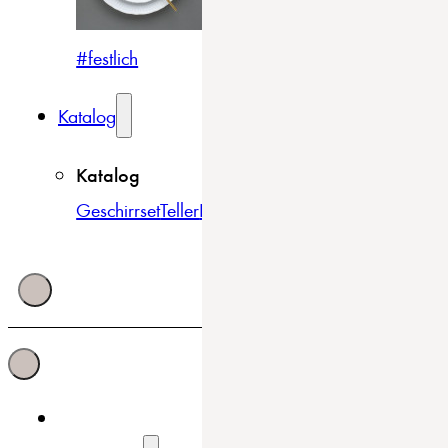
#festlich
#traditionell
#modern
Katalog
Katalog
Geschirrset
Teller
Bowls & Schüsseln
Becher & Tass