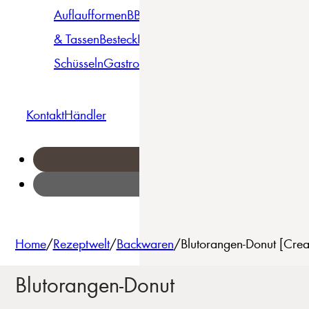
Auflaufformen
BBQ
Becher
Gläser
Pizza &
& Tassen
Besteck
Bowls &
Pasta
Platten
Teller
Seri
Schüsseln
Gastro
Geschirrset
Kontakt
Händler
Home
/
Rezeptwelt
/
Backwaren
/
Blutorangen-Donut [Crea
Blutorangen-Donut