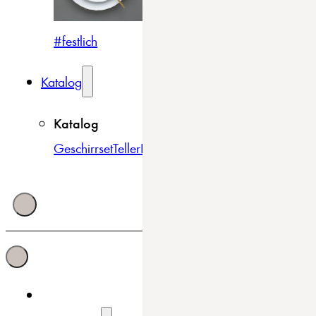
#festlich
#traditionell
#modern
Katalog
Katalog
Geschirrset
Teller
Bowls & Schüsseln
Becher & Tass