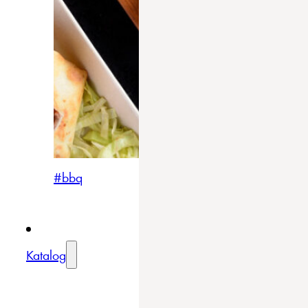
#bbq
Katalog