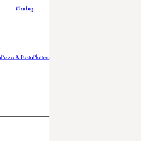
#farbig
#weiss
#nordicstyle
n
Pizza & Pasta
Platten
Auflaufformen
Gläser
Gastro
BBQ
Bestec