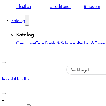
#festlich
#traditionell
#modern
Katalog
Katalog
Geschirrset
Teller
Bowls & Schüsseln
Becher & Tasse
Kontakt
Händler