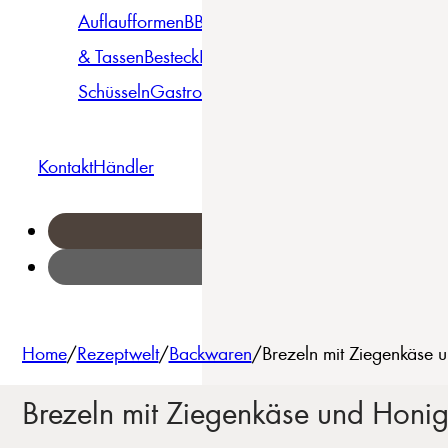
Auflaufformen
BBQ
Becher
Gläser
Pizza &
& Tassen
Besteck
Bowls &
Pasta
Platten
Teller
Seri
Schüsseln
Gastro
Geschirrset
Kontakt
Händler
Home
/
Rezeptwelt
/
Backwaren
/
Brezeln mit Ziegenkäse 
Brezeln mit Ziegenkäse und Honi