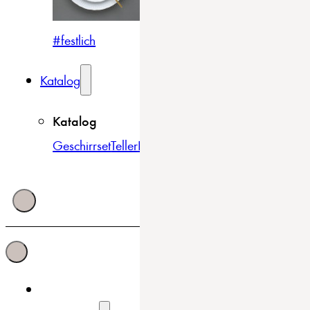
#festlich
#traditionell
#modern
Katalog
Katalog
Geschirrset
Teller
Bowls & Schüsseln
Becher & Tass