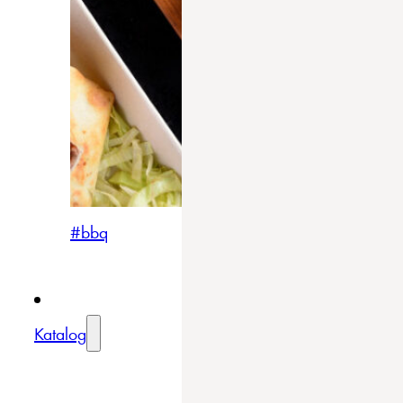
#bbq
Katalog