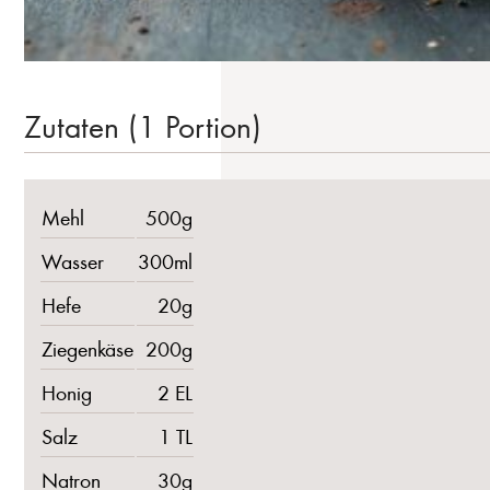
Zutaten (1 Portion)
Mehl
500g
Wasser
300ml
Hefe
20g
Ziegenkäse
200g
Honig
2 EL
Salz
1 TL
Natron
30g