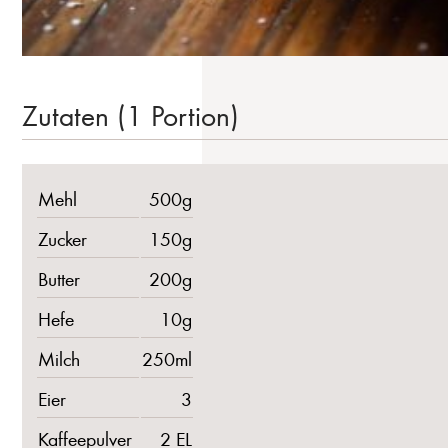
Zutaten (1 Portion)
Mehl
500g
Zucker
150g
Butter
200g
Hefe
10g
Milch
250ml
Eier
3
Kaffeepulver
2 EL