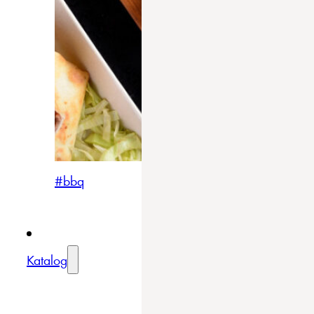
#bbq
Katalog