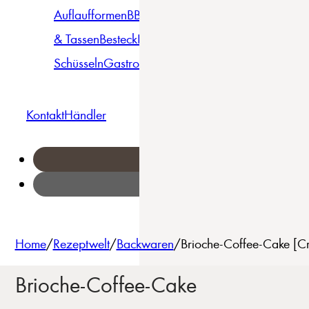
Auflaufformen
BBQ
Becher
Gläser
Pizza &
& Tassen
Besteck
Bowls &
Pasta
Platten
Teller
Seri
Schüsseln
Gastro
Geschirrset
Kontakt
Händler
Home
/
Rezeptwelt
/
Backwaren
/
Brioche-Coffee-Cake [Cr
Brioche-Coffee-Cake