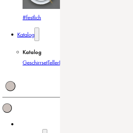
#festlich
#traditionell
#modern
Katalog
Katalog
Geschirrset
Teller
Bowls & Schüsseln
Becher & Tass