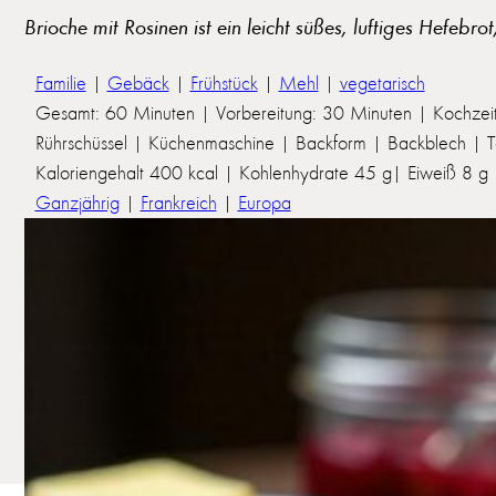
Brioche mit Rosinen ist ein leicht süßes, luftiges Hefebro
Familie
|
Gebäck
|
Frühstück
|
Mehl
|
vegetarisch
Gesamt: 60 Minuten | Vorbereitung: 30 Minuten | Kochzei
Rührschüssel | Küchenmaschine | Backform | Backblech | Te
Kaloriengehalt 400 kcal | Kohlenhydrate 45 g| Eiweiß 8 g | 
Ganzjährig
|
Frankreich
|
Europa