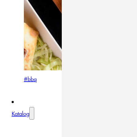
#bbq
Katalog