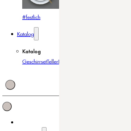
#festlich
#traditionell
#modern
Katalog
Katalog
Geschirrset
Teller
Bowls & Schüsseln
Becher & Tass