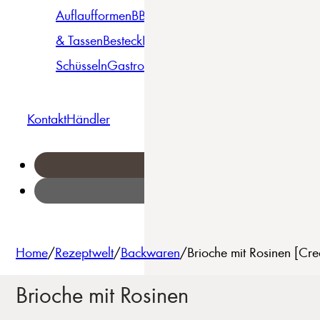
Auflaufformen
BBQ
Becher
Gläser
Pizza &
& Tassen
Besteck
Bowls &
Pasta
Platten
Teller
Seri
Schüsseln
Gastro
Geschirrset
Kontakt
Händler
Home
/
Rezeptwelt
/
Backwaren
/
Brioche mit Rosinen [Cr
Brioche mit Rosinen