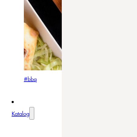
#bbq
Katalog