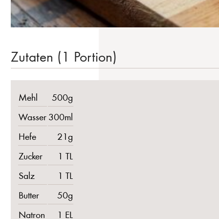
Zutaten (1 Portion)
Mehl
500g
Wasser
300ml
Hefe
21g
Zucker
1 TL
Salz
1 TL
Butter
50g
Natron
1 EL