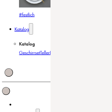
#festlich
#traditionell
#modern
Katalog
Katalog
Geschirrset
Teller
Bowls & Schüsseln
Becher & Tass