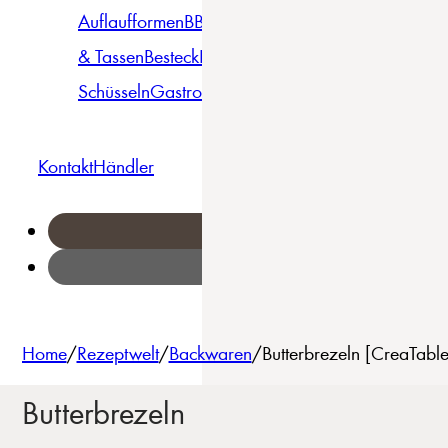
Auflaufformen
BBQ
Becher
Gläser
Pizza &
& Tassen
Besteck
Bowls &
Pasta
Platten
Teller
Seri
Schüsseln
Gastro
Geschirrset
Kontakt
Händler
Home
/
Rezeptwelt
/
Backwaren
/
Butterbrezeln [CreaTabl
Butterbrezeln